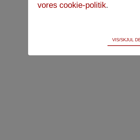
vores cookie-politik
.
Teknisk
VIS/SKJUL 
Tekniske cookies er nødvendige for hjemmesidens 
samt indkøbskurv og kan derfor ikke fravælges.
Statistik
Statistik-cookies bruges til at optimere design, bru
indsamle besøgsstatistik om antal besøg og hvord
Markedsføring
Markedsførings-cookies (tracking-cookies) indsamle
registrerer, hvad brugeren interesserer sig for/søg
på internettet.