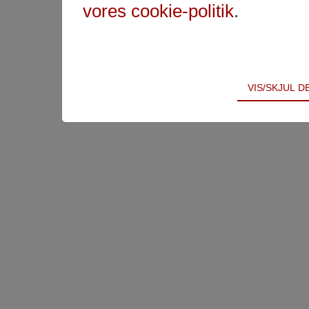
vores cookie-politik
.
Teknisk
VIS/SKJUL 
Tekniske cookies er nødvendige for hjemmesidens 
samt indkøbskurv og kan derfor ikke fravælges.
Statistik
Statistik-cookies bruges til at optimere design, bru
indsamle besøgsstatistik om antal besøg og hvord
Markedsføring
Markedsførings-cookies (tracking-cookies) indsamle
registrerer, hvad brugeren interesserer sig for/søg
på internettet.