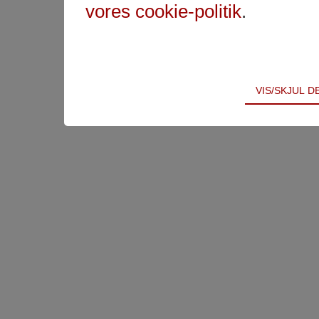
vores cookie-politik
.
Teknisk
VIS/SKJUL 
Tekniske cookies er nødvendige for hjemmesidens 
samt indkøbskurv og kan derfor ikke fravælges.
Statistik
Statistik-cookies bruges til at optimere design, bru
indsamle besøgsstatistik om antal besøg og hvord
Markedsføring
Markedsførings-cookies (tracking-cookies) indsamle
registrerer, hvad brugeren interesserer sig for/søg
på internettet.