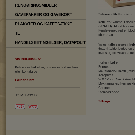
RENGØRINGSMIDLER
GAVEPAKKER OG GAVEKORT
Sidamo - Mellemristet
Kaffe fra Sidama, Etiopi
PLAKATER OG KAFFESÆKKE
(SCFCU). Floral bouquet a
Kendetegnet ved en blød 
TE
eftersmag.
HANDELSBETINGELSER, DATAPOLITIK
Vores kaffe sælges
i he
dette tilfælde, bedes du 
males og til hvilken af d
Vis indkøbskurv
Turkisk kaffe
Espresso
Køb vores kaffe her, hos vores forhandlere
Mokakande/Bialetti (Itali
eller kontakt os.
Aeropress
V60 / Pour Over / Rundfilt
Forhandlere
Mokkamaster/filtermaski
Chemex
Stemplekande
CVR 35492380
Tilbage