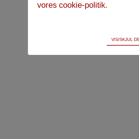
vores cookie-politik
.
Teknisk
VIS/SKJUL 
Tekniske cookies er nødvendige for hjemmesidens 
samt indkøbskurv og kan derfor ikke fravælges.
Statistik
Statistik-cookies bruges til at optimere design, bru
indsamle besøgsstatistik om antal besøg og hvord
Markedsføring
Markedsførings-cookies (tracking-cookies) indsamle
registrerer, hvad brugeren interesserer sig for/søg
på internettet.